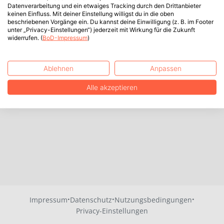
Datenverarbeitung und ein etwaiges Tracking durch den Drittanbieter
keinen Einfluss. Mit deiner Einstellung willigst du in die oben
beschriebenen Vorgänge ein. Du kannst deine Einwilligung (z. B. im Footer
unter „Privacy-Einstellungen“) jederzeit mit Wirkung für die Zukunft
widerrufen. (
BoD-Impressum
)
Ablehnen
Anpassen
Alle akzeptieren
·
·
·
Impressum
Datenschutz
Nutzungsbedingungen
Privacy-Einstellungen