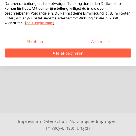
Datenverarbeitung und ein etwaiges Tracking durch den Drittanbieter
keinen Einfluss. Mit deiner Einstellung willigst du in die oben
beschriebenen Vorgänge ein. Du kannst deine Einwilligung (z. B. im Footer
unter „Privacy-Einstellungen“) jederzeit mit Wirkung für die Zukunft
widerrufen. (
BoD-Impressum
)
Ablehnen
Anpassen
Alle akzeptieren
·
·
·
Impressum
Datenschutz
Nutzungsbedingungen
Privacy-Einstellungen