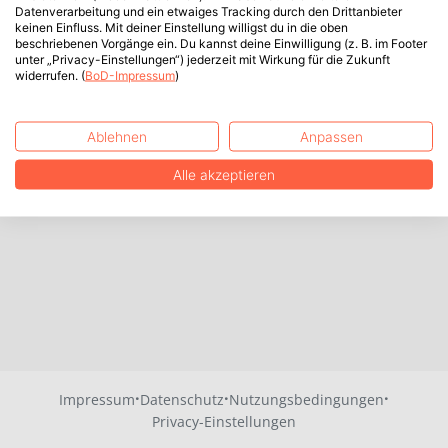
Datenverarbeitung und ein etwaiges Tracking durch den Drittanbieter
keinen Einfluss. Mit deiner Einstellung willigst du in die oben
beschriebenen Vorgänge ein. Du kannst deine Einwilligung (z. B. im Footer
unter „Privacy-Einstellungen“) jederzeit mit Wirkung für die Zukunft
widerrufen. (
BoD-Impressum
)
Ablehnen
Anpassen
Alle akzeptieren
·
·
·
Impressum
Datenschutz
Nutzungsbedingungen
Privacy-Einstellungen