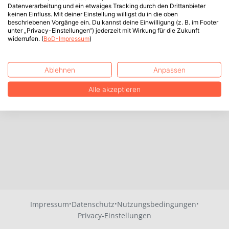
Datenverarbeitung und ein etwaiges Tracking durch den Drittanbieter
keinen Einfluss. Mit deiner Einstellung willigst du in die oben
beschriebenen Vorgänge ein. Du kannst deine Einwilligung (z. B. im Footer
unter „Privacy-Einstellungen“) jederzeit mit Wirkung für die Zukunft
widerrufen. (
BoD-Impressum
)
Ablehnen
Anpassen
Alle akzeptieren
·
·
·
Impressum
Datenschutz
Nutzungsbedingungen
Privacy-Einstellungen