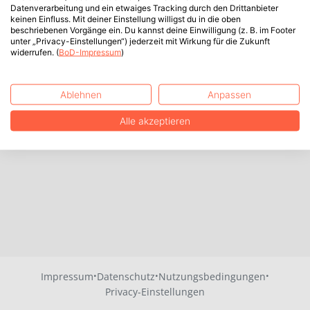
Datenverarbeitung und ein etwaiges Tracking durch den Drittanbieter
keinen Einfluss. Mit deiner Einstellung willigst du in die oben
beschriebenen Vorgänge ein. Du kannst deine Einwilligung (z. B. im Footer
unter „Privacy-Einstellungen“) jederzeit mit Wirkung für die Zukunft
widerrufen. (
BoD-Impressum
)
Ablehnen
Anpassen
Alle akzeptieren
·
·
·
Impressum
Datenschutz
Nutzungsbedingungen
Privacy-Einstellungen