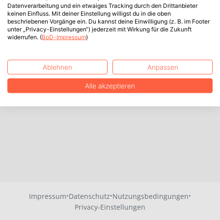
Datenverarbeitung und ein etwaiges Tracking durch den Drittanbieter
keinen Einfluss. Mit deiner Einstellung willigst du in die oben
beschriebenen Vorgänge ein. Du kannst deine Einwilligung (z. B. im Footer
unter „Privacy-Einstellungen“) jederzeit mit Wirkung für die Zukunft
widerrufen. (
BoD-Impressum
)
Ablehnen
Anpassen
Alle akzeptieren
·
·
·
Impressum
Datenschutz
Nutzungsbedingungen
Privacy-Einstellungen