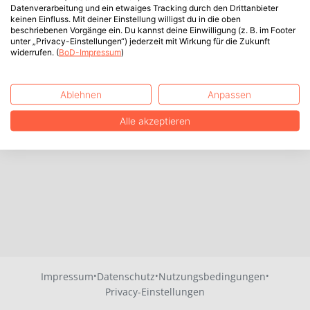
Datenverarbeitung und ein etwaiges Tracking durch den Drittanbieter
keinen Einfluss. Mit deiner Einstellung willigst du in die oben
beschriebenen Vorgänge ein. Du kannst deine Einwilligung (z. B. im Footer
unter „Privacy-Einstellungen“) jederzeit mit Wirkung für die Zukunft
widerrufen. (
BoD-Impressum
)
Ablehnen
Anpassen
Alle akzeptieren
·
·
·
Impressum
Datenschutz
Nutzungsbedingungen
Privacy-Einstellungen