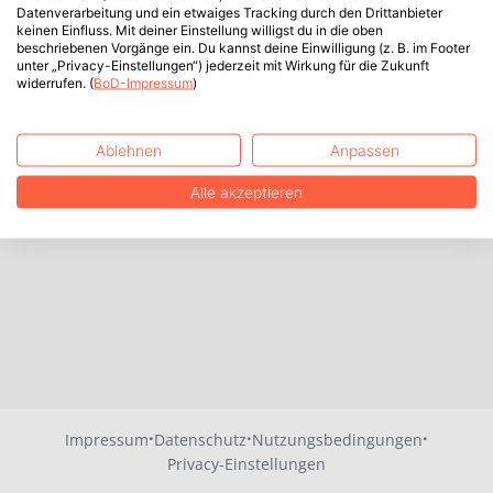
Datenverarbeitung und ein etwaiges Tracking durch den Drittanbieter
keinen Einfluss. Mit deiner Einstellung willigst du in die oben
beschriebenen Vorgänge ein. Du kannst deine Einwilligung (z. B. im Footer
unter „Privacy-Einstellungen“) jederzeit mit Wirkung für die Zukunft
widerrufen. (
BoD-Impressum
)
Ablehnen
Anpassen
Alle akzeptieren
·
·
·
Impressum
Datenschutz
Nutzungsbedingungen
Privacy-Einstellungen