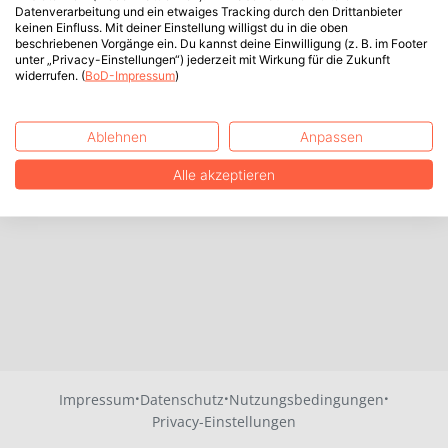
Datenverarbeitung und ein etwaiges Tracking durch den Drittanbieter
keinen Einfluss. Mit deiner Einstellung willigst du in die oben
beschriebenen Vorgänge ein. Du kannst deine Einwilligung (z. B. im Footer
unter „Privacy-Einstellungen“) jederzeit mit Wirkung für die Zukunft
widerrufen. (
BoD-Impressum
)
Ablehnen
Anpassen
Alle akzeptieren
·
·
·
Impressum
Datenschutz
Nutzungsbedingungen
Privacy-Einstellungen