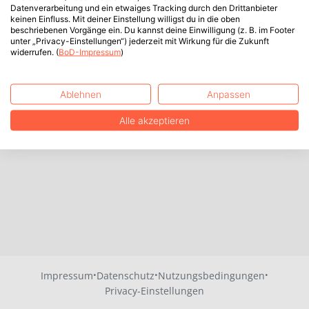
Datenverarbeitung und ein etwaiges Tracking durch den Drittanbieter
keinen Einfluss. Mit deiner Einstellung willigst du in die oben
beschriebenen Vorgänge ein. Du kannst deine Einwilligung (z. B. im Footer
unter „Privacy-Einstellungen“) jederzeit mit Wirkung für die Zukunft
widerrufen. (
BoD-Impressum
)
Ablehnen
Anpassen
Alle akzeptieren
·
·
·
Impressum
Datenschutz
Nutzungsbedingungen
Privacy-Einstellungen