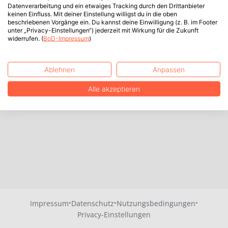
Datenverarbeitung und ein etwaiges Tracking durch den Drittanbieter
keinen Einfluss. Mit deiner Einstellung willigst du in die oben
beschriebenen Vorgänge ein. Du kannst deine Einwilligung (z. B. im Footer
unter „Privacy-Einstellungen“) jederzeit mit Wirkung für die Zukunft
widerrufen. (
BoD-Impressum
)
Ablehnen
Anpassen
Alle akzeptieren
·
·
·
Impressum
Datenschutz
Nutzungsbedingungen
Privacy-Einstellungen