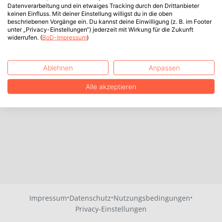
Datenverarbeitung und ein etwaiges Tracking durch den Drittanbieter
keinen Einfluss. Mit deiner Einstellung willigst du in die oben
beschriebenen Vorgänge ein. Du kannst deine Einwilligung (z. B. im Footer
unter „Privacy-Einstellungen“) jederzeit mit Wirkung für die Zukunft
widerrufen. (
BoD-Impressum
)
Ablehnen
Anpassen
Alle akzeptieren
·
·
·
Impressum
Datenschutz
Nutzungsbedingungen
Privacy-Einstellungen