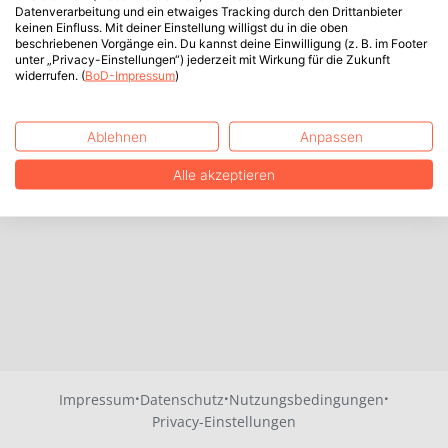
Datenverarbeitung und ein etwaiges Tracking durch den Drittanbieter
keinen Einfluss. Mit deiner Einstellung willigst du in die oben
beschriebenen Vorgänge ein. Du kannst deine Einwilligung (z. B. im Footer
unter „Privacy-Einstellungen“) jederzeit mit Wirkung für die Zukunft
widerrufen. (
BoD-Impressum
)
Ablehnen
Anpassen
Alle akzeptieren
·
·
·
Impressum
Datenschutz
Nutzungsbedingungen
Privacy-Einstellungen