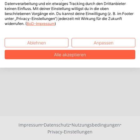
Datenverarbeitung und ein etwaiges Tracking durch den Drittanbieter
keinen Einfluss. Mit deiner Einstellung willigst du in die oben
beschriebenen Vorgänge ein. Du kannst deine Einwilligung (z. B. im Footer
unter „Privacy-Einstellungen“) jederzeit mit Wirkung für die Zukunft
widerrufen. (
BoD-Impressum
)
Ablehnen
Anpassen
Alle akzeptieren
·
·
·
Impressum
Datenschutz
Nutzungsbedingungen
Privacy-Einstellungen