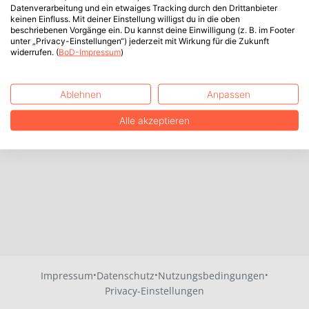
Datenverarbeitung und ein etwaiges Tracking durch den Drittanbieter
keinen Einfluss. Mit deiner Einstellung willigst du in die oben
beschriebenen Vorgänge ein. Du kannst deine Einwilligung (z. B. im Footer
unter „Privacy-Einstellungen“) jederzeit mit Wirkung für die Zukunft
widerrufen. (
BoD-Impressum
)
Ablehnen
Anpassen
Alle akzeptieren
·
·
·
Impressum
Datenschutz
Nutzungsbedingungen
Privacy-Einstellungen