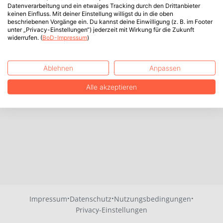
Datenverarbeitung und ein etwaiges Tracking durch den Drittanbieter
keinen Einfluss. Mit deiner Einstellung willigst du in die oben
beschriebenen Vorgänge ein. Du kannst deine Einwilligung (z. B. im Footer
unter „Privacy-Einstellungen“) jederzeit mit Wirkung für die Zukunft
widerrufen. (
BoD-Impressum
)
Ablehnen
Anpassen
Alle akzeptieren
·
·
·
Impressum
Datenschutz
Nutzungsbedingungen
Privacy-Einstellungen