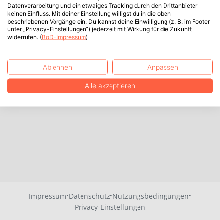
Datenverarbeitung und ein etwaiges Tracking durch den Drittanbieter
keinen Einfluss. Mit deiner Einstellung willigst du in die oben
beschriebenen Vorgänge ein. Du kannst deine Einwilligung (z. B. im Footer
unter „Privacy-Einstellungen“) jederzeit mit Wirkung für die Zukunft
widerrufen. (
BoD-Impressum
)
Ablehnen
Anpassen
Alle akzeptieren
·
·
·
Impressum
Datenschutz
Nutzungsbedingungen
Privacy-Einstellungen