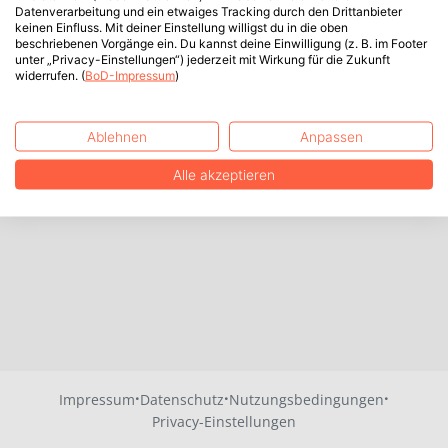
Datenverarbeitung und ein etwaiges Tracking durch den Drittanbieter
keinen Einfluss. Mit deiner Einstellung willigst du in die oben
beschriebenen Vorgänge ein. Du kannst deine Einwilligung (z. B. im Footer
unter „Privacy-Einstellungen“) jederzeit mit Wirkung für die Zukunft
widerrufen. (
BoD-Impressum
)
Ablehnen
Anpassen
Alle akzeptieren
·
·
·
Impressum
Datenschutz
Nutzungsbedingungen
Privacy-Einstellungen