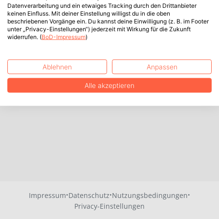
Datenverarbeitung und ein etwaiges Tracking durch den Drittanbieter
keinen Einfluss. Mit deiner Einstellung willigst du in die oben
beschriebenen Vorgänge ein. Du kannst deine Einwilligung (z. B. im Footer
unter „Privacy-Einstellungen“) jederzeit mit Wirkung für die Zukunft
widerrufen. (
BoD-Impressum
)
Ablehnen
Anpassen
Alle akzeptieren
·
·
·
Impressum
Datenschutz
Nutzungsbedingungen
Privacy-Einstellungen