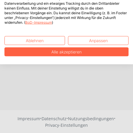
Datenverarbeitung und ein etwaiges Tracking durch den Drittanbieter
keinen Einfluss. Mit deiner Einstellung willigst du in die oben
beschriebenen Vorgänge ein. Du kannst deine Einwilligung (z. B. im Footer
unter „Privacy-Einstellungen“) jederzeit mit Wirkung für die Zukunft
widerrufen. (
BoD-Impressum
)
Ablehnen
Anpassen
Alle akzeptieren
·
·
·
Impressum
Datenschutz
Nutzungsbedingungen
Privacy-Einstellungen