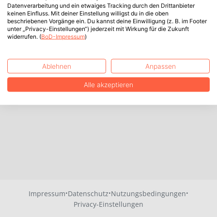
Datenverarbeitung und ein etwaiges Tracking durch den Drittanbieter
keinen Einfluss. Mit deiner Einstellung willigst du in die oben
beschriebenen Vorgänge ein. Du kannst deine Einwilligung (z. B. im Footer
unter „Privacy-Einstellungen“) jederzeit mit Wirkung für die Zukunft
widerrufen. (
BoD-Impressum
)
Ablehnen
Anpassen
Alle akzeptieren
·
·
·
Impressum
Datenschutz
Nutzungsbedingungen
Privacy-Einstellungen