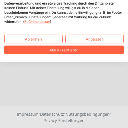
Datenverarbeitung und ein etwaiges Tracking durch den Drittanbieter
keinen Einfluss. Mit deiner Einstellung willigst du in die oben
beschriebenen Vorgänge ein. Du kannst deine Einwilligung (z. B. im Footer
unter „Privacy-Einstellungen“) jederzeit mit Wirkung für die Zukunft
widerrufen. (
BoD-Impressum
)
Ablehnen
Anpassen
Alle akzeptieren
·
·
·
Impressum
Datenschutz
Nutzungsbedingungen
Privacy-Einstellungen