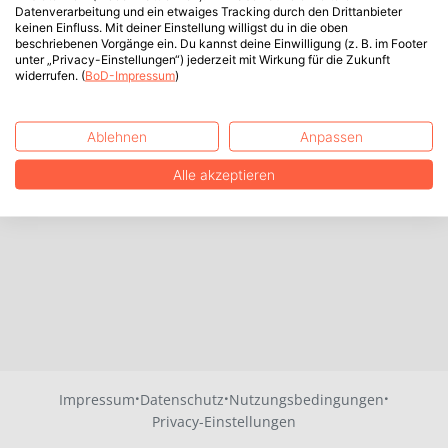
Datenverarbeitung und ein etwaiges Tracking durch den Drittanbieter
keinen Einfluss. Mit deiner Einstellung willigst du in die oben
beschriebenen Vorgänge ein. Du kannst deine Einwilligung (z. B. im Footer
unter „Privacy-Einstellungen“) jederzeit mit Wirkung für die Zukunft
widerrufen. (
BoD-Impressum
)
Ablehnen
Anpassen
Alle akzeptieren
·
·
·
Impressum
Datenschutz
Nutzungsbedingungen
Privacy-Einstellungen