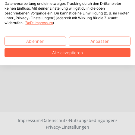
Datenverarbeitung und ein etwaiges Tracking durch den Drittanbieter
keinen Einfluss. Mit deiner Einstellung willigst du in die oben
beschriebenen Vorgänge ein. Du kannst deine Einwilligung (z. B. im Footer
unter „Privacy-Einstellungen“) jederzeit mit Wirkung für die Zukunft
widerrufen. (
BoD-Impressum
)
Ablehnen
Anpassen
Alle akzeptieren
·
·
·
Impressum
Datenschutz
Nutzungsbedingungen
Privacy-Einstellungen