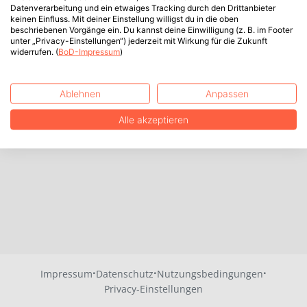
Datenverarbeitung und ein etwaiges Tracking durch den Drittanbieter
keinen Einfluss. Mit deiner Einstellung willigst du in die oben
beschriebenen Vorgänge ein. Du kannst deine Einwilligung (z. B. im Footer
unter „Privacy-Einstellungen“) jederzeit mit Wirkung für die Zukunft
widerrufen. (
BoD-Impressum
)
Ablehnen
Anpassen
Alle akzeptieren
·
·
·
Impressum
Datenschutz
Nutzungsbedingungen
Privacy-Einstellungen