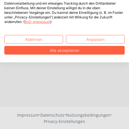
Datenverarbeitung und ein etwaiges Tracking durch den Drittanbieter
keinen Einfluss. Mit deiner Einstellung willigst du in die oben
beschriebenen Vorgänge ein. Du kannst deine Einwilligung (z. B. im Footer
unter „Privacy-Einstellungen“) jederzeit mit Wirkung für die Zukunft
widerrufen. (
BoD-Impressum
)
Ablehnen
Anpassen
Alle akzeptieren
·
·
·
Impressum
Datenschutz
Nutzungsbedingungen
Privacy-Einstellungen