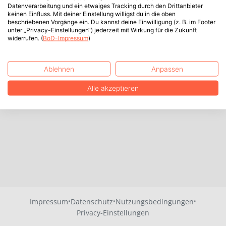
Datenverarbeitung und ein etwaiges Tracking durch den Drittanbieter
keinen Einfluss. Mit deiner Einstellung willigst du in die oben
beschriebenen Vorgänge ein. Du kannst deine Einwilligung (z. B. im Footer
unter „Privacy-Einstellungen“) jederzeit mit Wirkung für die Zukunft
widerrufen. (
BoD-Impressum
)
Ablehnen
Anpassen
Alle akzeptieren
·
·
·
Impressum
Datenschutz
Nutzungsbedingungen
Privacy-Einstellungen