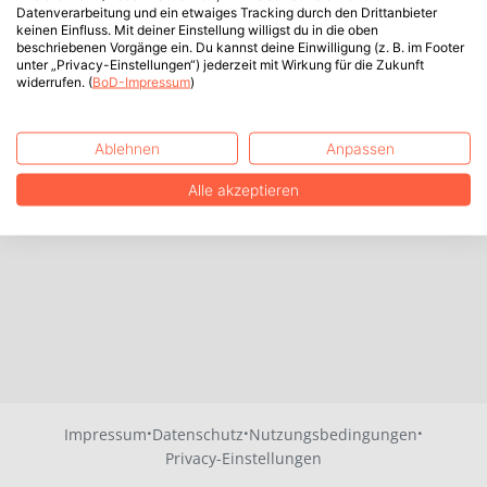
Datenverarbeitung und ein etwaiges Tracking durch den Drittanbieter
keinen Einfluss. Mit deiner Einstellung willigst du in die oben
beschriebenen Vorgänge ein. Du kannst deine Einwilligung (z. B. im Footer
unter „Privacy-Einstellungen“) jederzeit mit Wirkung für die Zukunft
widerrufen. (
BoD-Impressum
)
Ablehnen
Anpassen
Alle akzeptieren
·
·
·
Impressum
Datenschutz
Nutzungsbedingungen
Privacy-Einstellungen