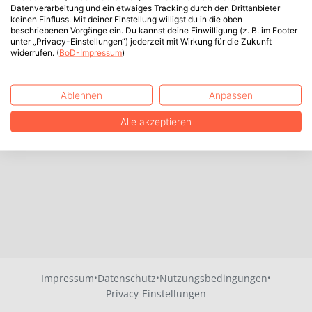
Datenverarbeitung und ein etwaiges Tracking durch den Drittanbieter
keinen Einfluss. Mit deiner Einstellung willigst du in die oben
beschriebenen Vorgänge ein. Du kannst deine Einwilligung (z. B. im Footer
unter „Privacy-Einstellungen“) jederzeit mit Wirkung für die Zukunft
widerrufen. (
BoD-Impressum
)
Ablehnen
Anpassen
Alle akzeptieren
·
·
·
Impressum
Datenschutz
Nutzungsbedingungen
Privacy-Einstellungen