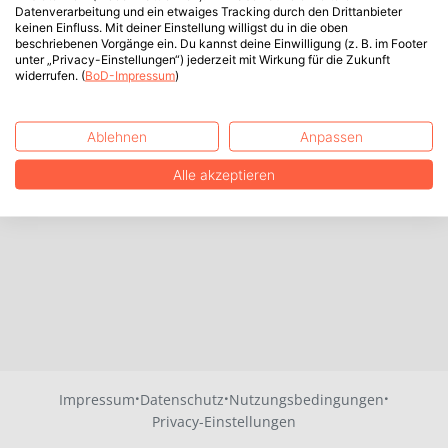
Datenverarbeitung und ein etwaiges Tracking durch den Drittanbieter
keinen Einfluss. Mit deiner Einstellung willigst du in die oben
beschriebenen Vorgänge ein. Du kannst deine Einwilligung (z. B. im Footer
unter „Privacy-Einstellungen“) jederzeit mit Wirkung für die Zukunft
widerrufen. (
BoD-Impressum
)
Ablehnen
Anpassen
Alle akzeptieren
·
·
·
Impressum
Datenschutz
Nutzungsbedingungen
Privacy-Einstellungen