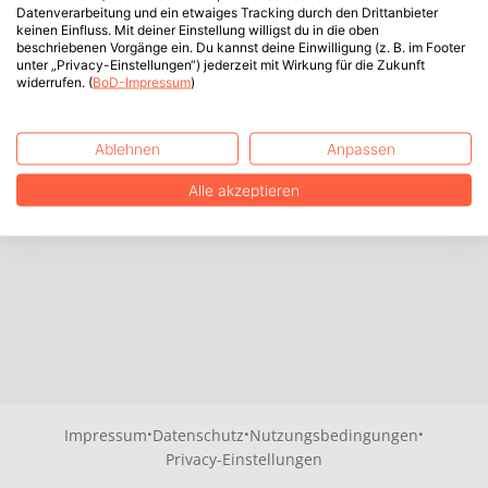
Datenverarbeitung und ein etwaiges Tracking durch den Drittanbieter
keinen Einfluss. Mit deiner Einstellung willigst du in die oben
beschriebenen Vorgänge ein. Du kannst deine Einwilligung (z. B. im Footer
unter „Privacy-Einstellungen“) jederzeit mit Wirkung für die Zukunft
widerrufen. (
BoD-Impressum
)
Ablehnen
Anpassen
Alle akzeptieren
·
·
·
Impressum
Datenschutz
Nutzungsbedingungen
Privacy-Einstellungen