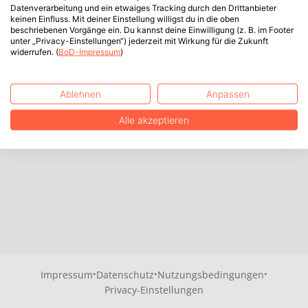
Datenverarbeitung und ein etwaiges Tracking durch den Drittanbieter
keinen Einfluss. Mit deiner Einstellung willigst du in die oben
beschriebenen Vorgänge ein. Du kannst deine Einwilligung (z. B. im Footer
unter „Privacy-Einstellungen“) jederzeit mit Wirkung für die Zukunft
widerrufen. (
BoD-Impressum
)
Ablehnen
Anpassen
Alle akzeptieren
·
·
·
Impressum
Datenschutz
Nutzungsbedingungen
Privacy-Einstellungen