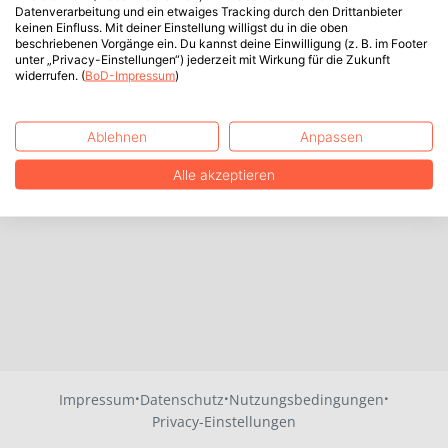
Datenverarbeitung und ein etwaiges Tracking durch den Drittanbieter
keinen Einfluss. Mit deiner Einstellung willigst du in die oben
beschriebenen Vorgänge ein. Du kannst deine Einwilligung (z. B. im Footer
unter „Privacy-Einstellungen“) jederzeit mit Wirkung für die Zukunft
widerrufen. (
BoD-Impressum
)
Ablehnen
Anpassen
Alle akzeptieren
·
·
·
Impressum
Datenschutz
Nutzungsbedingungen
Privacy-Einstellungen