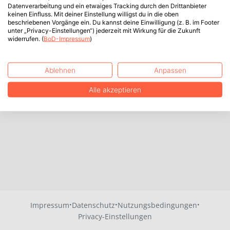
Datenverarbeitung und ein etwaiges Tracking durch den Drittanbieter
keinen Einfluss. Mit deiner Einstellung willigst du in die oben
beschriebenen Vorgänge ein. Du kannst deine Einwilligung (z. B. im Footer
unter „Privacy-Einstellungen“) jederzeit mit Wirkung für die Zukunft
widerrufen. (
BoD-Impressum
)
Ablehnen
Anpassen
Alle akzeptieren
·
·
·
Impressum
Datenschutz
Nutzungsbedingungen
Privacy-Einstellungen