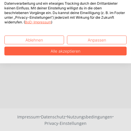
Datenverarbeitung und ein etwaiges Tracking durch den Drittanbieter
keinen Einfluss. Mit deiner Einstellung willigst du in die oben
beschriebenen Vorgänge ein. Du kannst deine Einwilligung (z. B. im Footer
unter „Privacy-Einstellungen“) jederzeit mit Wirkung für die Zukunft
widerrufen. (
BoD-Impressum
)
Ablehnen
Anpassen
Alle akzeptieren
·
·
·
Impressum
Datenschutz
Nutzungsbedingungen
Privacy-Einstellungen