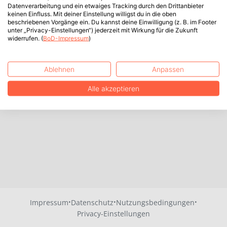
Datenverarbeitung und ein etwaiges Tracking durch den Drittanbieter
keinen Einfluss. Mit deiner Einstellung willigst du in die oben
beschriebenen Vorgänge ein. Du kannst deine Einwilligung (z. B. im Footer
unter „Privacy-Einstellungen“) jederzeit mit Wirkung für die Zukunft
widerrufen. (
BoD-Impressum
)
Ablehnen
Anpassen
Alle akzeptieren
·
·
·
Impressum
Datenschutz
Nutzungsbedingungen
Privacy-Einstellungen