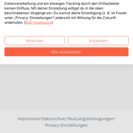
Datenverarbeitung und ein etwaiges Tracking durch den Drittanbieter
keinen Einfluss. Mit deiner Einstellung willigst du in die oben
beschriebenen Vorgänge ein. Du kannst deine Einwilligung (z. B. im Footer
unter „Privacy-Einstellungen“) jederzeit mit Wirkung für die Zukunft
widerrufen. (
BoD-Impressum
)
Ablehnen
Anpassen
Alle akzeptieren
·
·
·
Impressum
Datenschutz
Nutzungsbedingungen
Privacy-Einstellungen