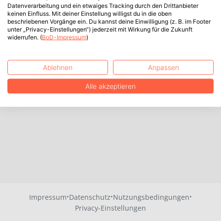
Datenverarbeitung und ein etwaiges Tracking durch den Drittanbieter
keinen Einfluss. Mit deiner Einstellung willigst du in die oben
beschriebenen Vorgänge ein. Du kannst deine Einwilligung (z. B. im Footer
unter „Privacy-Einstellungen“) jederzeit mit Wirkung für die Zukunft
widerrufen. (
BoD-Impressum
)
Ablehnen
Anpassen
Alle akzeptieren
·
·
·
Impressum
Datenschutz
Nutzungsbedingungen
Privacy-Einstellungen