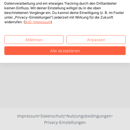
Datenverarbeitung und ein etwaiges Tracking durch den Drittanbieter
keinen Einfluss. Mit deiner Einstellung willigst du in die oben
beschriebenen Vorgänge ein. Du kannst deine Einwilligung (z. B. im Footer
unter „Privacy-Einstellungen“) jederzeit mit Wirkung für die Zukunft
widerrufen. (
BoD-Impressum
)
Ablehnen
Anpassen
Alle akzeptieren
·
·
·
Impressum
Datenschutz
Nutzungsbedingungen
Privacy-Einstellungen