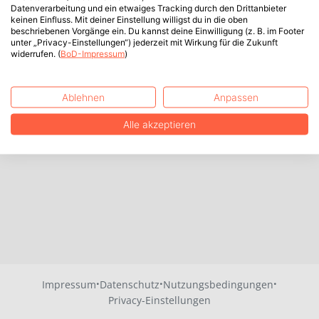
Datenverarbeitung und ein etwaiges Tracking durch den Drittanbieter
keinen Einfluss. Mit deiner Einstellung willigst du in die oben
beschriebenen Vorgänge ein. Du kannst deine Einwilligung (z. B. im Footer
unter „Privacy-Einstellungen“) jederzeit mit Wirkung für die Zukunft
widerrufen. (
BoD-Impressum
)
Ablehnen
Anpassen
Alle akzeptieren
·
·
·
Impressum
Datenschutz
Nutzungsbedingungen
Privacy-Einstellungen