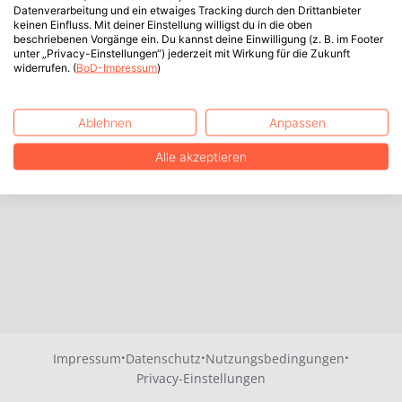
Datenverarbeitung und ein etwaiges Tracking durch den Drittanbieter
keinen Einfluss. Mit deiner Einstellung willigst du in die oben
beschriebenen Vorgänge ein. Du kannst deine Einwilligung (z. B. im Footer
unter „Privacy-Einstellungen“) jederzeit mit Wirkung für die Zukunft
widerrufen. (
BoD-Impressum
)
Ablehnen
Anpassen
Alle akzeptieren
·
·
·
Impressum
Datenschutz
Nutzungsbedingungen
Privacy-Einstellungen