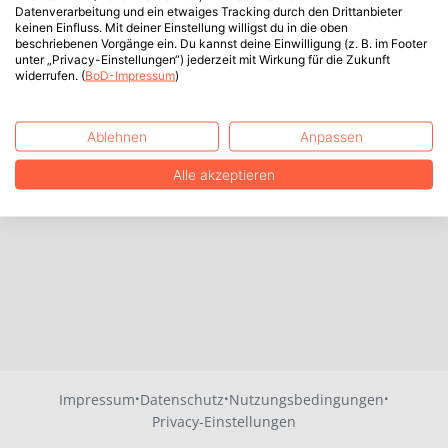
Datenverarbeitung und ein etwaiges Tracking durch den Drittanbieter
keinen Einfluss. Mit deiner Einstellung willigst du in die oben
beschriebenen Vorgänge ein. Du kannst deine Einwilligung (z. B. im Footer
unter „Privacy-Einstellungen“) jederzeit mit Wirkung für die Zukunft
widerrufen. (
BoD-Impressum
)
Ablehnen
Anpassen
Alle akzeptieren
·
·
·
Impressum
Datenschutz
Nutzungsbedingungen
Privacy-Einstellungen