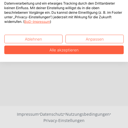
Datenverarbeitung und ein etwaiges Tracking durch den Drittanbieter
keinen Einfluss. Mit deiner Einstellung willigst du in die oben
beschriebenen Vorgänge ein. Du kannst deine Einwilligung (z. B. im Footer
unter „Privacy-Einstellungen“) jederzeit mit Wirkung für die Zukunft
widerrufen. (
BoD-Impressum
)
Ablehnen
Anpassen
Alle akzeptieren
·
·
·
Impressum
Datenschutz
Nutzungsbedingungen
Privacy-Einstellungen