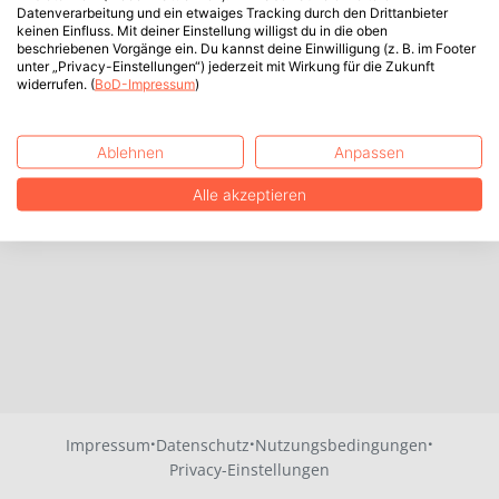
Datenverarbeitung und ein etwaiges Tracking durch den Drittanbieter
keinen Einfluss. Mit deiner Einstellung willigst du in die oben
beschriebenen Vorgänge ein. Du kannst deine Einwilligung (z. B. im Footer
unter „Privacy-Einstellungen“) jederzeit mit Wirkung für die Zukunft
widerrufen. (
BoD-Impressum
)
Ablehnen
Anpassen
Alle akzeptieren
·
·
·
Impressum
Datenschutz
Nutzungsbedingungen
Privacy-Einstellungen