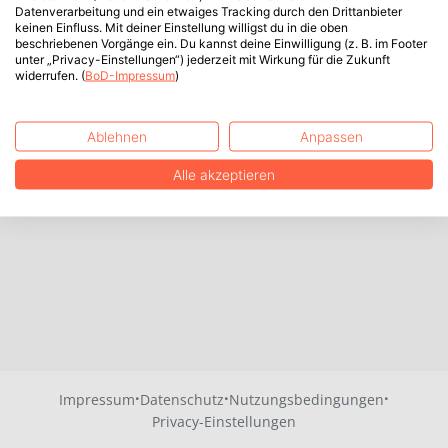
Datenverarbeitung und ein etwaiges Tracking durch den Drittanbieter
keinen Einfluss. Mit deiner Einstellung willigst du in die oben
beschriebenen Vorgänge ein. Du kannst deine Einwilligung (z. B. im Footer
unter „Privacy-Einstellungen“) jederzeit mit Wirkung für die Zukunft
widerrufen. (
BoD-Impressum
)
Ablehnen
Anpassen
Alle akzeptieren
·
·
·
Impressum
Datenschutz
Nutzungsbedingungen
Privacy-Einstellungen