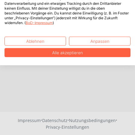
Datenverarbeitung und ein etwaiges Tracking durch den Drittanbieter
keinen Einfluss. Mit deiner Einstellung willigst du in die oben
beschriebenen Vorgänge ein. Du kannst deine Einwilligung (z. B. im Footer
unter „Privacy-Einstellungen“) jederzeit mit Wirkung für die Zukunft
widerrufen. (
BoD-Impressum
)
Ablehnen
Anpassen
Alle akzeptieren
·
·
·
Impressum
Datenschutz
Nutzungsbedingungen
Privacy-Einstellungen