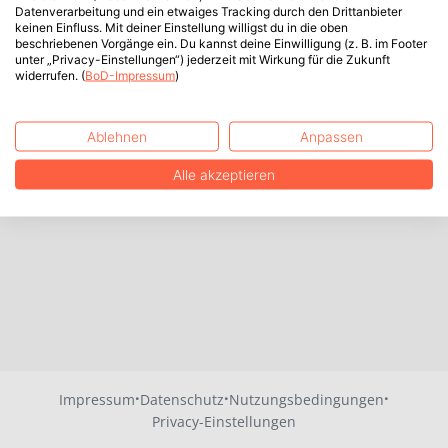
Datenverarbeitung und ein etwaiges Tracking durch den Drittanbieter
keinen Einfluss. Mit deiner Einstellung willigst du in die oben
beschriebenen Vorgänge ein. Du kannst deine Einwilligung (z. B. im Footer
unter „Privacy-Einstellungen“) jederzeit mit Wirkung für die Zukunft
widerrufen. (
BoD-Impressum
)
Ablehnen
Anpassen
Alle akzeptieren
·
·
·
Impressum
Datenschutz
Nutzungsbedingungen
Privacy-Einstellungen