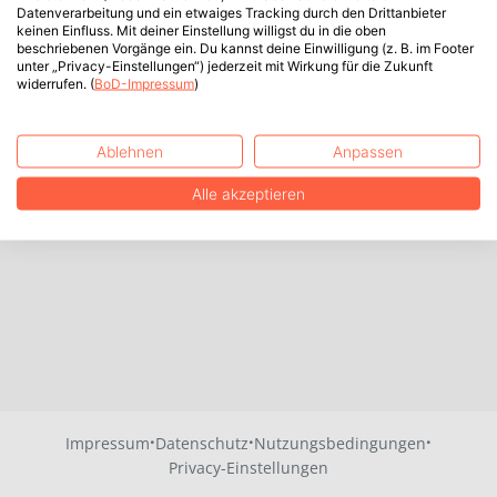
Datenverarbeitung und ein etwaiges Tracking durch den Drittanbieter
keinen Einfluss. Mit deiner Einstellung willigst du in die oben
beschriebenen Vorgänge ein. Du kannst deine Einwilligung (z. B. im Footer
unter „Privacy-Einstellungen“) jederzeit mit Wirkung für die Zukunft
widerrufen. (
BoD-Impressum
)
Ablehnen
Anpassen
Alle akzeptieren
·
·
·
Impressum
Datenschutz
Nutzungsbedingungen
Privacy-Einstellungen