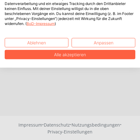
Datenverarbeitung und ein etwaiges Tracking durch den Drittanbieter
keinen Einfluss. Mit deiner Einstellung willigst du in die oben
beschriebenen Vorgänge ein. Du kannst deine Einwilligung (z. B. im Footer
unter „Privacy-Einstellungen“) jederzeit mit Wirkung für die Zukunft
widerrufen. (
BoD-Impressum
)
Ablehnen
Anpassen
Alle akzeptieren
·
·
·
Impressum
Datenschutz
Nutzungsbedingungen
Privacy-Einstellungen