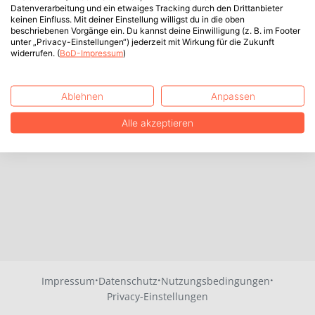
Datenverarbeitung und ein etwaiges Tracking durch den Drittanbieter
keinen Einfluss. Mit deiner Einstellung willigst du in die oben
beschriebenen Vorgänge ein. Du kannst deine Einwilligung (z. B. im Footer
unter „Privacy-Einstellungen“) jederzeit mit Wirkung für die Zukunft
widerrufen. (
BoD-Impressum
)
Ablehnen
Anpassen
Alle akzeptieren
·
·
·
Impressum
Datenschutz
Nutzungsbedingungen
Privacy-Einstellungen